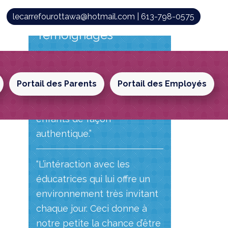
Primary
:
lecarrefourottawa@hotmail.com | 613-798-0575
Sidebar
Témoignages
“Les éducatrices sont
chaleureuses envers les
Portail des Parents
Portail des Employés
enfants et parents et on
ressent qu’elles aiment les
enfants de façon
authentique.”
“L’intéraction avec les
éducatrices qui lui offre un
environnement très invitant
chaque jour. Ceci donne à
notre petite la chance d’être