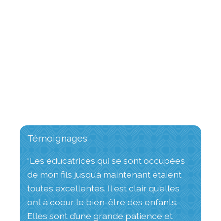
Primary
Sidebar
Témoignages
“Les éducatrices qui se sont occupées
de mon fils jusqu’à maintenant étaient
toutes excellentes. Il est clair qu’elles
ont à coeur le bien-être des enfants.
Elles sont d’une grande patience et