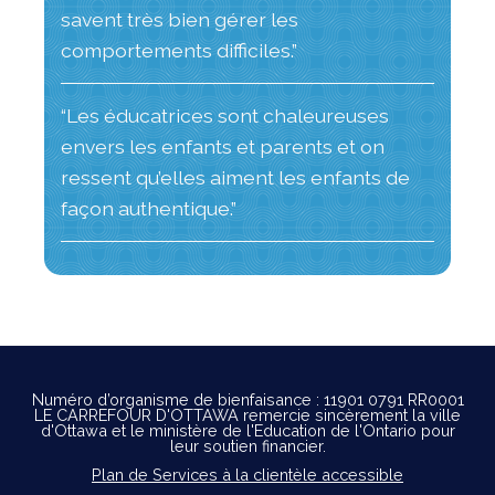
savent très bien gérer les
comportements difficiles.”
“Les éducatrices sont chaleureuses
envers les enfants et parents et on
ressent qu’elles aiment les enfants de
façon authentique.”
Numéro d’organisme de bienfaisance : 11901 0791 RR0001
LE CARREFOUR D'OTTAWA remercie sincèrement la ville
d'Ottawa et le ministère de l'Education de l'Ontario pour
leur soutien financier.
Plan de Services à la clientèle accessible